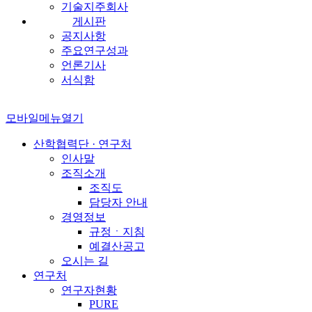
기술지주회사
게시판
공지사항
주요연구성과
언론기사
서식함
모바일메뉴열기
산학협력단 · 연구처
인사말
조직소개
조직도
담당자 안내
경영정보
규정ㆍ지침
예결산공고
오시는 길
연구처
연구자현황
PURE