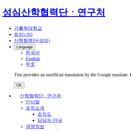
성심산학협력단ㆍ연구처
가톨릭대학교
트리니티
산학협력단(성의)
Language
한국어
English
中文
This provides an unofficial translation by the Google translate.
OK
산학협력단 · 연구처
인사말
조직소개
조직도
담당자 안내
경영정보