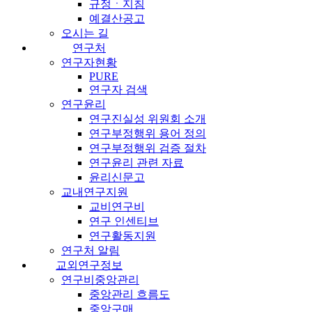
규정ㆍ지침
예결산공고
오시는 길
연구처
연구자현황
PURE
연구자 검색
연구윤리
연구진실성 위원회 소개
연구부정행위 용어 정의
연구부정행위 검증 절차
연구윤리 관련 자료
윤리신문고
교내연구지원
교비연구비
연구 인센티브
연구활동지원
연구처 알림
교외연구정보
연구비중앙관리
중앙관리 흐름도
중앙구매